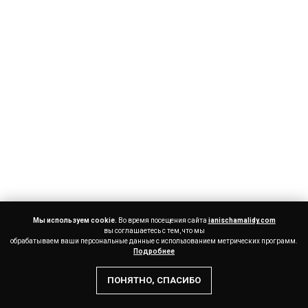
Мы используем cookie.
Во время посещения сайта
ianischamalidy.com
вы соглашаетесь с тем, что мы
обрабатываем ваши персональные данные с использованием метрических программ.
Подробнее
ПОНЯТНО, СПАСИБО